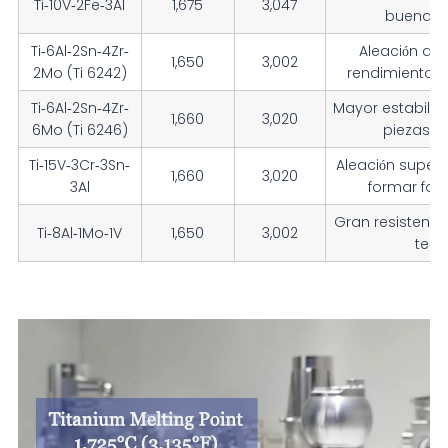
Ti-10V-2Fe-3Al
1,675
3,047
buena t
Ti-6Al-2Sn-4Zr-
Aleación alf
1,650
3,002
2Mo (Ti 6242)
rendimiento a
Ti-6Al-2Sn-4Zr-
Mayor estabilida
1,660
3,020
6Mo (Ti 6246)
piezas de
Ti-15V-3Cr-3Sn-
Aleación superp
1,660
3,020
3Al
formar fo
Gran resistencia
Ti-8Al-1Mo-1V
1,650
3,002
tem