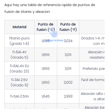
Aquí hay una tabla de referencia rápida de puntos de
fusión de titanio y aleación:
Punto de
Punto de
Material
fusión (°C)
fusión (°F)
Titanio puro
Grados 1-4: may
1,668
3,034
(grado 1-4)
con meno
Ti-6Al-4V
Aleación más
1,655
3,011
(Grado 5)
resistencia
Ti-6Al-4V ELI
1,655
3,011
Preferido para
(Grado 23)
Ti-3Al-2.5V
Fácil de formar;
1,650
3,002
(Grado 9)
t
Aleación alfa c
Ti-5Al-2.5Sn
1,645
2,993
a altas 
Aleación beta;