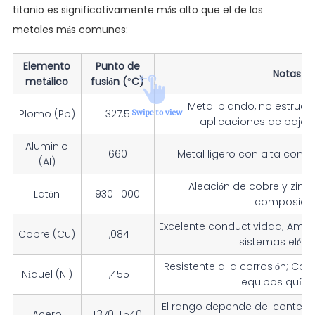
titanio es significativamente más alto que el de los
metales más comunes:
Elemento
Punto de
Notas
metálico
fusión (°C)
Metal blando, no estruct
Plomo (Pb)
327.5
aplicaciones de baja 
Aluminio
660
Metal ligero con alta cond
(Al)
Aleación de cobre y zinc;
Latón
930–1000
composició
Excelente conductividad; Ampl
Cobre (Cu)
1,084
sistemas eléct
Resistente a la corrosión; Co
Níquel (Ni)
1,455
equipos quím
El rango depende del conteni
Acero
1,370–1,540