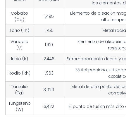
los elementos de 
Cobalto
Elemento de aleación magné
1,495
(Co)
alta temperat
Torio (Th)
1,755
Metal radiact
Vanadio
Elemento de aleación pa
1,910
(V)
resistencia
Iridio (Ir)
2,446
Extremadamente denso y resist
Metal precioso, utilizado 
Rodio (Rh)
1,963
catalíticos
Tantalio
Metal de alto punto de fusi
3,020
(Ta)
corrosivos
Tungsteno
3,422
El punto de fusión más alto d
(W)