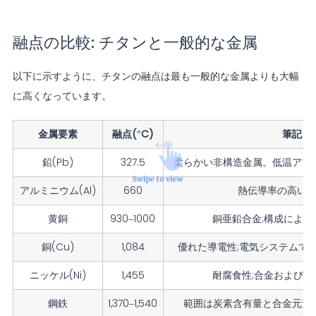
融点の比較: チタンと一般的な金属
以下に示すように、チタンの融点は最も一般的な金属よりも大幅
に高くなっています。
金属要素
融点(°C)
筆記
鉛(Pb)
327.5
柔らかい非構造金属。低温アプ
アルミニウム(Al)
660
熱伝導率の高い
黄銅
930–1000
銅亜鉛合金;構成によっ
銅(Cu)
1,084
優れた導電性;電気システムで
ニッケル(Ni)
1,455
耐腐食性;合金および化
鋼鉄
1,370–1,540
範囲は炭素含有量と合金元素