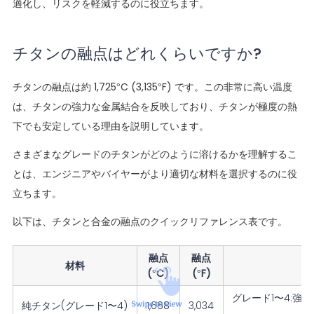
適化し、リスクを軽減するのに役立ちます。
チタンの融点はどれくらいですか?
チタンの融点は約 1,725°C (3,135°F) です。この非常に高い温度
は、チタンの強力な金属結合を反映しており、チタンが極度の熱
下でも安定している理由を説明しています。
さまざまなグレードのチタンがどのように溶けるかを理解するこ
とは、エンジニアやバイヤーがより適切な材料を選択するのに役
立ちます。
以下は、チタンと合金の融点のクイックリファレンス表です。
融点
融点
材料
(°C)
(°F)
グレード1〜4:強
純チタン(グレード1〜4)
1,668
3,034
な