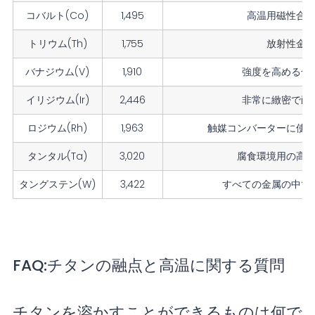
コバルト(Co)
1,495
高温用磁性合
トリウム(Th)
1,755
放射性金
バナジウム(V)
1,910
強度を高める合
イリジウム(Ir)
2,446
非常に緻密で耐
ロジウム(Rh)
1,963
触媒コンバーターに使
タンタル(Ta)
3,020
腐食環境用の高
タングステン(W)
3,422
すべての金属の中で
FAQ:チタンの融点と高温に関する質問
チタンを溶かすことができるものは何で