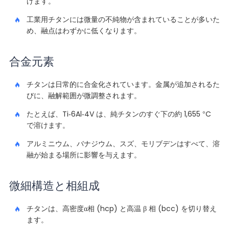
げます。
工業用チタンには微量の不純物が含まれていることが多いた
め、融点はわずかに低くなります。
合金元素
チタンは日常的に合金化されています。金属が追加されるた
びに、融解範囲が微調整されます。
たとえば、Ti-6Al-4V は、純チタンのすぐ下の約 1,655 °C
で溶けます。
アルミニウム、バナジウム、スズ、モリブデンはすべて、溶
融が始まる場所に影響を与えます。
微細構造と相組成
チタンは、高密度α相 (hcp) と高温 β 相 (bcc) を切り替え
ます。