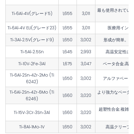
最も使用されてい
Ti-6Al-4V(グレード5)
1,655
3,011
Ti-6Al-4V ELI(グレード23)
1,655
3,011
医療用インプ
Ti-3Al-2.5V(グレード9)
1,650
3,002
形成が簡単。チ
Ti-5Al-2.5Sn
1,645
2,993
高温安定性に
Ti-10V-2Fe-3Al
1,675
3,047
ベータ合金;高
Ti-6Al-2Sn-4Zr-2Mo (Ti
1,650
3,002
アルファベータ
6242)
Ti-6Al-2Sn-4Zr-6Mo (Ti
より強力なベータ
1,660
3,020
6246)
超塑性合金;複雑
Ti-15V-3Cr-3Sn-3Al
1,660
3,020
Ti-8Al-1Mo-1V
1,650
3,002
高温クリープ