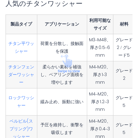
人気のチタンワッシャー
利用可能な
製品タイプ
アプリケーション
材料
サイズ
M3–M48、
グレード
チタン平ワッ
荷重を分散し、接触面
厚さ0.5–6
2 / グレ
シャー
を保護
mm
ード5
チタンフェン
柔らかい素材を補強
M4-M20、
グレード
ダーワッシャ
し、ベアリング面積を
厚さ1-3
2
ー
増やします
mm
M4–M20、
ロックワッシ
グレード
緩み止め、振動に強い
厚さ1.2–3
ャー
5
mm
ベルビル(ス
M4–M20、
予圧を維持し、衝撃を
グレード
プリング)ワ
厚さ0.4–3
吸収します
5
ッシャー
mm