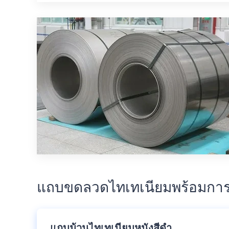
แถบขดลวดไทเทเนียมพร้อมการรัก
แถบม้วนไทเทเนียมหนังสีดํา