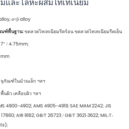
ยมและโลหะผสมไทเทเนียม
lloy, α+β alloy
ณฑ์พื้นฐาน:
ขดลวดไทเทเนียมรีดร้อน ขดลวดไทเทเนียมรีดเย็น
87" / 4.75mm;
00mm
รจุภัณฑ์ในม้วนเล็ก ฯลฯ
· พื้นผิว เคลือบผิว ฯลฯ
MS 4900~4902; AMS 4905~4919; SAE MAM 2242; JIS
17860; AIR 9182; GB/T 26723 / GB/T 3621-3622; MIL-T-
ts);