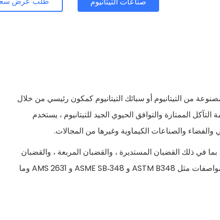
طلب عرض سع
صناعات التيتانيوم
وعة من التيتانيوم أو سبائك التيتانيوم كمكون رئيسي من خلال
التآكل الممتازة والتوافق الحيوي الجيد للتيتانيوم ، يستخدم
 والفضاء والصناعات الكيماوية وغيرها من المجالات.
 التيتانيوم ، بما في ذلك القضبان المستديرة ، والقضبان المربعة ، والقضبان
السداسية ، والقضبان المسطحة ، وما إلى ذلك ، مع تلبية المواصفات مثل ASTM B348 و ASME SB-348 و AMS 2631 وما