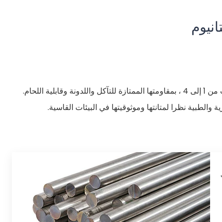
انيوم
تشتهر قضبان التيتانيوم النقية تجاريا ، المتوفرة في الدرجات من 1 إلى 4 ، بمقاومتها الممتازة للتآكل واللدونة وقابلية اللحام.
الطبية نظرا لمتانتها وموثوقيتها في البيئات القاسية.