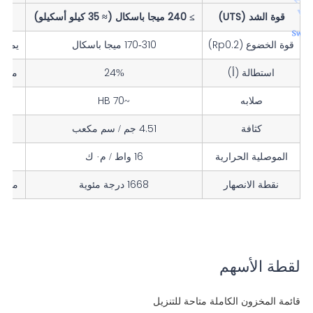
قوة الشد (UTS)
≥ 240 ميجا باسكال (≈ 35 كيلو أسكيلو)
خ
قوة الخضوع (Rp0.2)
170-310 ميجا باسكال
يمكن 
استطالة (أ)
24%
مثال
صلابه
~70 HB
أنع
كثافة
4.51 جم / سم مكعب
الموصلية الحرارية
16 واط / م· ك
نقطة الانصهار
1668 درجة مئوية
مناسب
لقطة الأسهم
قائمة المخزون الكاملة متاحة للتنزيل