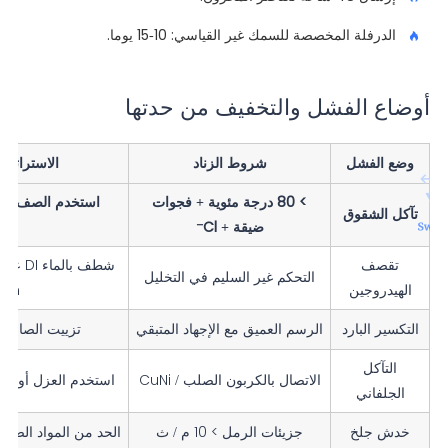
الدرفلة المخصصة للسمك غير القياسي: 10-15 يوما.
أوضاع الفشل والتخفيف من حدتها
وضع الفشل
شروط الزناد
الاستراتيج
> 80 درجة مئوية + فجوات
تآكل الشقوق
ضيقة + Cl⁻
ال
تقصف
التحكم غير السليم في التخليل
الهيدروجين
ppm
التكسير البارد
الرسم العميق مع الإجهاد المتبقي
تزييت الصابون 
التآكل
الاتصال بالكربون الصلب / CuNi
استخدم العزل أو الطلا
الجلفاني
خدش جلخ
جزيئات الرمل > 10 م / ث
الحد من المواد الصلبة 