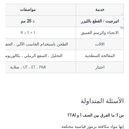
خدمة
مواصفات
اتيرجيت / القطع بالليزر
≤ 25 مم
الانحناء والرسم العميق
R ≥ t × 1
الالات
الطحن باستخدام الحاسب الآلي ، الحفر ، 
المعالجة السطحية
التخليل ، السفع الرملي ، بكالوريوس ، #
اختبار
UT ، ET ، PMI ، صلابة
الأسئلة المتداولة
س 1: ما الفرق بين الصف 1 و TA1؟
إنها مواد مكافئة برموز قياسية مختلفة.