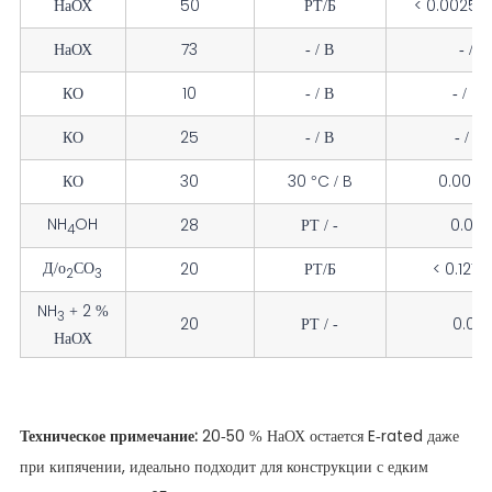
НаОХ
50
РТ/Б
< 0.0025 /
НаОХ
73
- / В
- / 0
КО
10
- / В
- / < 
КО
25
- / В
- / 0
КО
30
30 °C / B
0.000 /
NH
OH
28
РТ / -
0.002
4
Д/о
СО
20
РТ/Б
< 0.127 /
2
3
NH
+ 2 %
3
20
РТ / -
0.070
НаОХ
Техническое примечание:
20-50 % НаОХ остается E-rated даже
при кипячении, идеально подходит для конструкции с едким