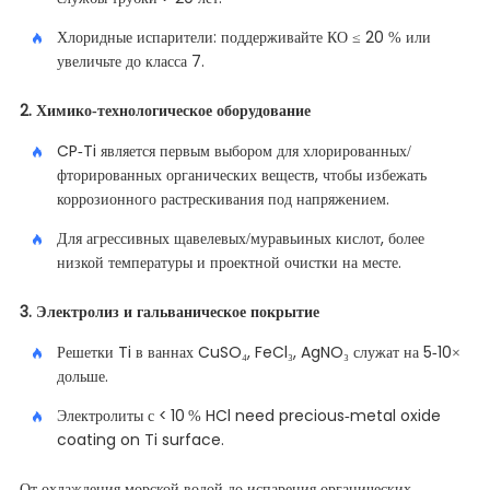
Хлоридные испарители: поддерживайте КО ≤ 20 % или
увеличьте до класса 7.
2. Химико-технологическое оборудование
CP-Ti является первым выбором для хлорированных/
фторированных органических веществ, чтобы избежать
коррозионного растрескивания под напряжением.
Для агрессивных щавелевых/муравьиных кислот, более
низкой температуры и проектной очистки на месте.
3. Электролиз и гальваническое покрытие
Решетки Ti в ваннах CuSO₄, FeCl₃, AgNO₃ служат на 5-10×
дольше.
Электролиты с < 10 % HCl need precious‑metal oxide
coating on Ti surface.
От охлаждения морской водой до испарения органических