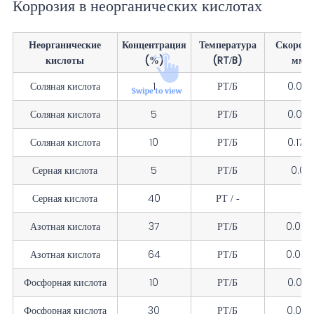
Коррозия в неорганических кислотах
Неорганические
Концентрация
Температура
Скорост
кислоты
(%)
(RT/B)
мм/г
Соляная кислота
1
РТ/Б
0.000
Соляная кислота
5
РТ/Б
0.006
Соляная кислота
10
РТ/Б
0.175
Серная кислота
5
РТ/Б
0.000
Серная кислота
40
РТ / -
1.
Азотная кислота
37
РТ/Б
0.000 
Азотная кислота
64
РТ/Б
0.000 
Фосфорная кислота
10
РТ/Б
0.000
Фосфорная кислота
30
РТ/Б
0.000