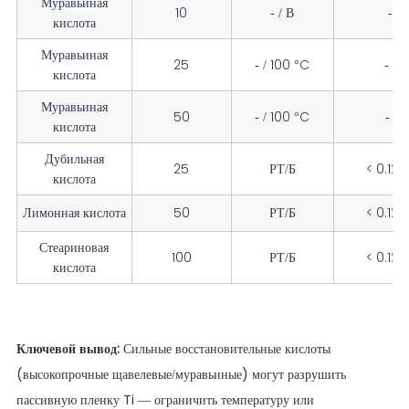
Муравьиная
10
- / В
- / 
кислота
Муравьиная
25
- / 100 °C
- / 
кислота
Муравьиная
50
- / 100 °C
- / 
кислота
Дубильная
25
РТ/Б
< 0.127 
кислота
Лимонная кислота
50
РТ/Б
< 0.127 
Стеариновая
100
РТ/Б
< 0.127 
кислота
Ключевой вывод:
Сильные восстановительные кислоты
(высокопрочные щавелевые/муравьиные) могут разрушить
пассивную пленку Ti — ограничить температуру или