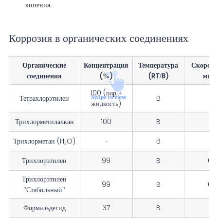
кипения.
Коррозия в органических соединениях
Органические
Концентрация
Температура
Скорост
соединения
(%)
(RT/B)
мм/г
100 (пар +
Тетрахлорэтилен
B
0.
жидкость)
Трихлорметилалкан
100
B
0.
Трихлорметан (H₂O)
-
B
0
Трихлорэтилен
99
B
0.
Трихлорэтилен
99
B
0.
"Стабильный"
Формальдегид
37
B
0