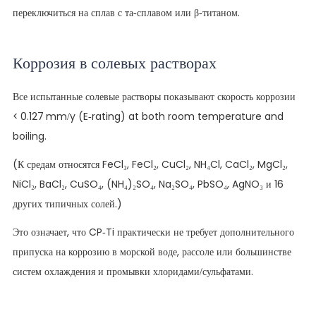
переключиться на сплав с та-сплавом или β-титаном.
Коррозия в солевых растворах
Все испытанные солевые растворы показывают скорость коррозии
< 0.127 mm/y (E‑rating) at both room temperature and
boiling.
(К средам относятся FeCl₃, FeCl₂, CuCl₂, NH₄Cl, CaCl₂, MgCl₂,
NiCl₂, BaCl₂, CuSO₄, (NH₄)₂SO₄, Na₂SO₄, PbSO₄, AgNO₃ и 16
других типичных солей.)
Это означает, что CP-Ti практически не требует дополнительного
припуска на коррозию в морской воде, рассоле или большинстве
систем охлаждения и промывки хлоридами/сульфатами.