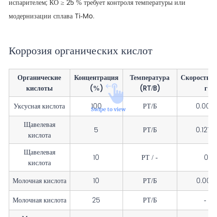
испарителем; КО ≥ 25 % требует контроля температуры или
модернизации сплава Ti-Mo.
Коррозия органических кислот
Органические
Концентрация
Температура
Скорость к
кислоты
(%)
(RT/B)
г (
Уксусная кислота
100
РТ/Б
0.000 
Щавелевая
5
РТ/Б
0.127 
кислота
Щавелевая
10
РТ / -
0.00
кислота
Молочная кислота
10
РТ/Б
0.000 
Молочная кислота
25
РТ/Б
- / 