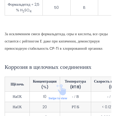
Формальдегид + 2,5
50
B
0
% H
SO
2
4
За исключением смеси формальдегида, серы и кислоты, все среды
остаются с рейтингом Е даже при кипячении, демонстрируя
превосходную стабильность CP-Ti в хлорированной органике.
Коррозия в щелочных соединениях
Концентрация
Температура
Скорость ко
Щёлочь
(%)
(RT/B)
(RT
НаОХ
10
- / В
- / 0
НаОХ
20
РТ/Б
< 0.127 /