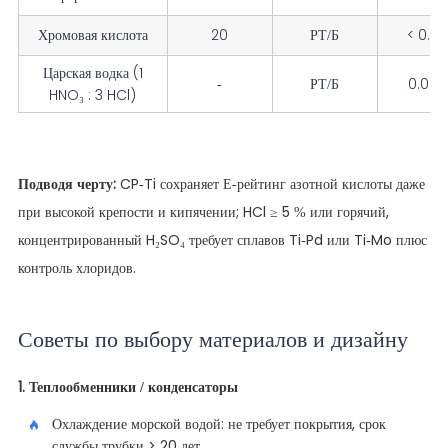
Хромовая кислота
20
РТ/Б
< 0.127
Царская водка (1
-
РТ/Б
0.000 
HNO₃ : 3 HCl)
Подводя черту:
CP-Ti сохраняет Е-рейтинг азотной кислоты даже
при высокой крепости и кипячении; HCl ≥ 5 % или горячий,
концентрированный H₂SO₄ требует сплавов Ti-Pd или Ti-Mo плюс
контроль хлоридов.
Советы по выбору материалов и дизайну
1. Теплообменники / конденсаторы
Охлаждение морской водой: не требует покрытия, срок
службы трубки > 20 лет.