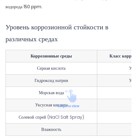
водорода 150 ppm.
Уровень коррозионной стойкости в
различных средах
Коррозионные среды
Класс корроз
Серная кислота
Уме
Гидроксид натрия
Уме
Морская вода
От
Уксусная кислота
От
Солевой спрей (NaCl Salt Spray)
От
Влажность
От