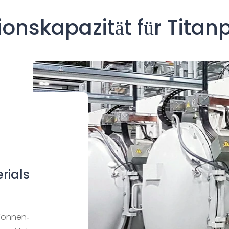
ionskapazität für Titan
rials
Tonnen-