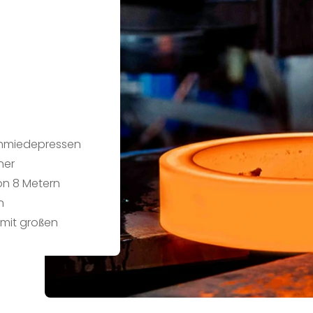
chmiedepressen
ner
on 8 Metern
n
 mit großen