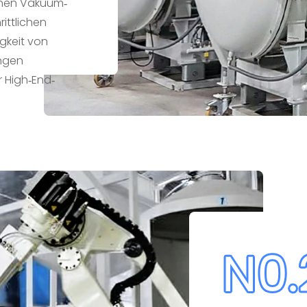
inen Vakuum-
ittlichen
gkeit von
engen
r High-End-