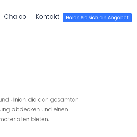
Chalco
Kontakt
Holen Sie sich ein Angebot
und -linien, die den gesamten
üfung abdecken und einen
aterialien bieten.