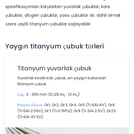
spesifikasyonları karşılarken yuvarlak çubuklar, kare
çubuklar, altıgen çubuklar, yassı çubuklar vb. dahil olmak
üzere çeşitli titanyum çubuklar sağlayabilir.
Yaygın titanyum çubuk türleri
Titanyum yuvarlak çubuk
Yuvarlak kesitli katı çubuk, en yaygın kullanılan
titanyum çubuk.
3 - 305 mm (0,125 inç - 12 inç)
Çap:
Gr1, Gr2, Gr3, Gr4, Gr5 (Ti-6Al-4V), Gr6
Popüler alloyss:
(Ti-5Al-2.5Sn), Gr7 (Ti-0.15Pd), Gr9 (Ti-3Al-2.5V), Gr23
(Ti-6Al-4V ELI)