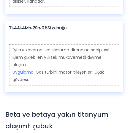
diskler, kanatlar.
Ti-4Al-4Mo-2Sn-0.5Si çubuğu
İyi mukavemet ve sürünme direncine sahip, ısıl
işlem görebilen yüksek mukavemetli dövme
alaşım.
Uygulama:
Gaz türbini motor bileşenleri, uçak
gövdesi.
Beta ve betaya yakın titanyum
alaşımlı çubuk