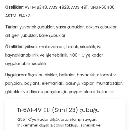
Özellikler:
ASTM B348, AMS 4928, AMS 4911, UNS R56400,
ASTM -F1472
Türleri:
yuvarlak çubuklar, yassı çubuklar, döküm çubuklar,
altıgen çubuklar, kare çubuklar
Özellikler:
yüksek mukavemet, tokluk, süneklik, iyi
kaynaklanabilirlik ve işlenebilirlik, 400 ° C'ye kadar
uygulanabilir sıcaklık.
Uygulama:
Bıçaklar, diskler, halkalar, havacılık, otomotiv
parçaları, bağlantı elemanları, basınçlı kaplar, muhafazalar,
göbekler ve dövme parçalar için yaygın olarak kullanılır.
Ti-6Al-4V ELI (Sınıf 23) çubuğu
-255 ° C'ye kadar düşük ortamlar için uygun,
mükemmel düşük sıcaklık tokluğu, süneklik ve