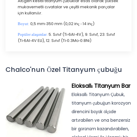
Altıgen kesitli titanyum çubuklar esas olarak yüksek
mukavemetli cıvatalar ve çeşitli mekanik parçalar
için kullanılır.
0,5 mm-350 mm (0,02 inç - 14 inç)
Boyut:
5. Sınıf (Ti-6Al-4V), 9. Sınıf, 23. Sınıf
Popüler alaşımlar:
(Ti-6Al-4V ELI), 12. Sınıf (Ti-0.3Mo-0.8Ni)
Chalco'nun Özel Titanyum çubuğu
Eloksallı Titanyum Bar
Eloksallı Titanyum Çubuk,
titanyum çubuğun korozyon
direncini büyük ölçüde
artırabilen ve ona benzersiz
bir görünüm kazandırabilen,