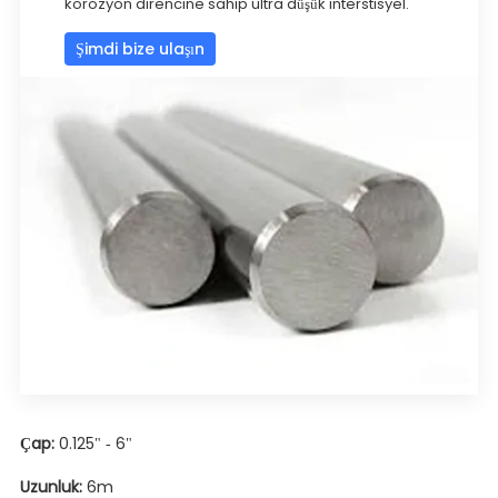
korozyon direncine sahip ultra düşük interstisyel.
Şimdi bize ulaşın
Çap:
0.125" - 6"
Uzunluk:
6m