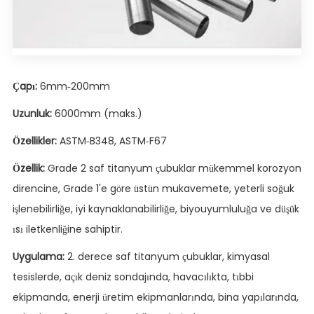
Çapı:
6mm-200mm
Uzunluk:
6000mm (maks.)
Özellikler:
ASTM-B348, ASTM-F67
Özellik:
Grade 2 saf titanyum çubuklar mükemmel korozyon
direncine, Grade 1'e göre üstün mukavemete, yeterli soğuk
işlenebilirliğe, iyi kaynaklanabilirliğe, biyouyumluluğa ve düşük
ısı iletkenliğine sahiptir.
Uygulama:
2. derece saf titanyum çubuklar, kimyasal
tesislerde, açık deniz sondajında, havacılıkta, tıbbi
ekipmanda, enerji üretim ekipmanlarında, bina yapılarında,