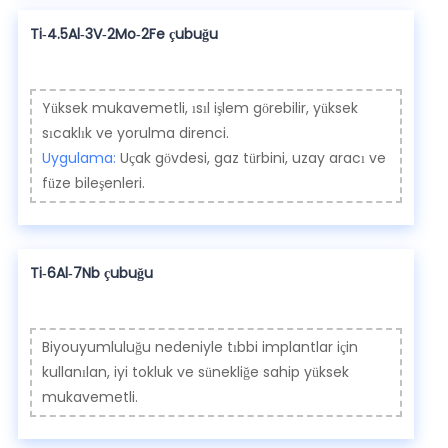
Ti-4.5Al-3V-2Mo-2Fe çubuğu
Yüksek mukavemetli, ısıl işlem görebilir, yüksek
sıcaklık ve yorulma direnci.
Uygulama:
Uçak gövdesi, gaz türbini, uzay aracı ve
füze bileşenleri.
Ti-6Al-7Nb çubuğu
Biyouyumluluğu nedeniyle tıbbi implantlar için
kullanılan, iyi tokluk ve sünekliğe sahip yüksek
mukavemetli.