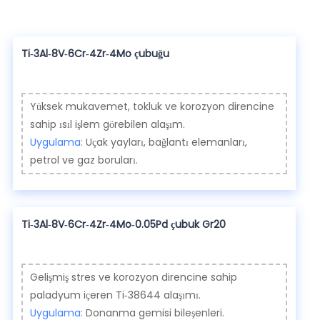
Ti-3Al-8V-6Cr-4Zr-4Mo çubuğu
Yüksek mukavemet, tokluk ve korozyon direncine
sahip ısıl işlem görebilen alaşım.
Uygulama:
Uçak yayları, bağlantı elemanları,
petrol ve gaz boruları.
Ti-3Al-8V-6Cr-4Zr-4Mo-0.05Pd çubuk Gr20
Gelişmiş stres ve korozyon direncine sahip
paladyum içeren Ti-38644 alaşımı.
Uygulama:
Donanma gemisi bileşenleri.