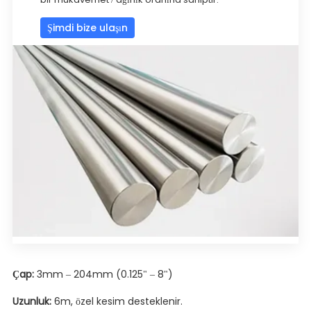
Şimdi bize ulaşın
Çap:
3mm – 204mm (0.125" – 8")
Uzunluk:
6m, özel kesim desteklenir.