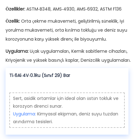
Özellikler:
ASTM-B348, AMS-4930, AMS-6932, ASTM F136
Özellik:
Orta çekme mukavemeti, geliştirilmiş süneklik, iyi
yorulma mukavemeti, orta kırılma tokluğu ve deniz suyu
korozyonuna karşı yüksek direnç ile biyouyumlu.
Uygulama:
Uçak uygulamaları, Kemik sabitleme cihazları,
Kriyojenik ve yüksek basınçlı kaplar, Denizcilik uygulamaları.
Ti-6Al-4V-0.1Ru (Sınıf 29) Bar
Sert, asidik ortamlar için ideal olan üstün tokluk ve
korozyon direnci sunar.
Uygulama:
Kimyasal ekipman, deniz suyu tuzdan
arındırma tesisleri.