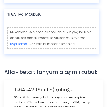
Ti-8Al-1Mo-1V Çubuğu
Mükemmel sürünme direnci, en düşük yoğunluk ve
en yüksek elastik modül ile yüksek mukavemet.
Uygulama:
Gaz türbini motor bileşenleri
Alfa - beta titanyum alaşımlı çubuk
Ti-6Al-4V (Sınıf 5) çubuğu
6AL -4V titanyum çubuk, Titanyumun en popüler
sınıfıdır. Yüksek korozyon direncine, hafifliğe ve iyi
bir mukavemet / ağırlık oranına sahiptir.