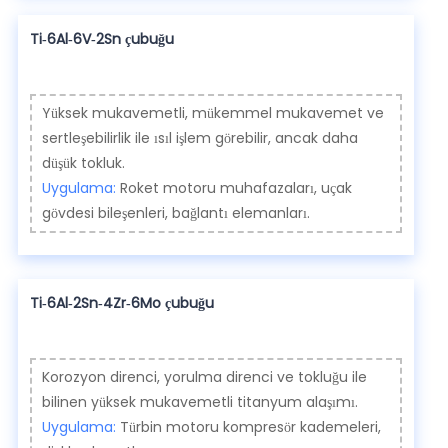
Ti-6Al-6V-2Sn çubuğu
Yüksek mukavemetli, mükemmel mukavemet ve
sertleşebilirlik ile ısıl işlem görebilir, ancak daha
düşük tokluk.
Uygulama:
Roket motoru muhafazaları, uçak
gövdesi bileşenleri, bağlantı elemanları.
Ti-6Al-2Sn-4Zr-6Mo çubuğu
Korozyon direnci, yorulma direnci ve tokluğu ile
bilinen yüksek mukavemetli titanyum alaşımı.
Uygulama:
Türbin motoru kompresör kademeleri,