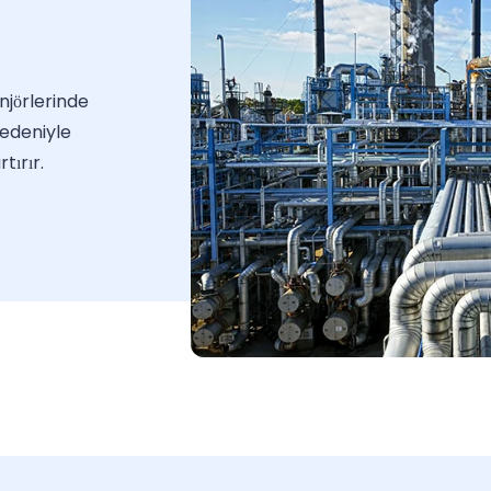
njörlerinde
edeniyle
tırır.