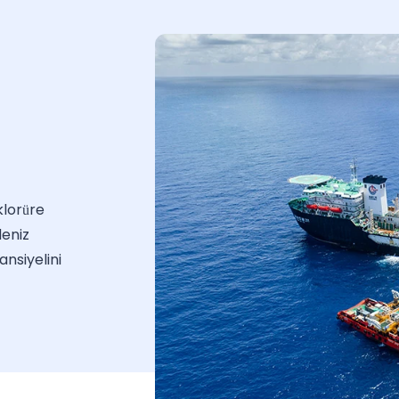
klorüre
deniz
nsiyelini