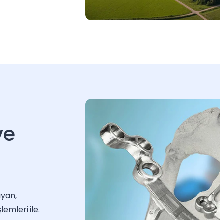
ve
ayan,
emleri ile.