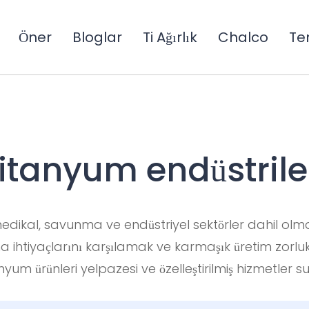
Öner
Bloglar
Ti Ağırlık
Chalco
Te
itanyum endüstrile
edikal, savunma ve endüstriyel sektörler dahil olmak 
a ihtiyaçlarını karşılamak ve karmaşık üretim zorlukla
nyum ürünleri yelpazesi ve özelleştirilmiş hizmetler s