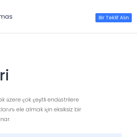
mas
Bir Teklif Alın
ri
üzere çok çeşitli endüstrilere
rını ele almak için eksiksiz bir
unar.