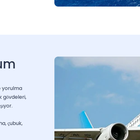
yum
ve yorulma
k gövdeleri,
şıyor.
ha, çubuk,