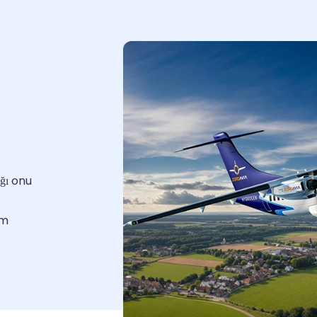
ğı onu
um