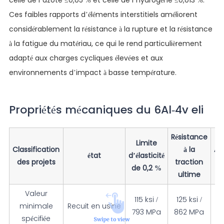
celle de l’azote ≤0,05 % et celle de l’hydrogène ≤0,013 %.
Ces faibles rapports d’éléments interstitiels améliorent
considérablement la résistance à la rupture et la résistance
à la fatigue du matériau, ce qui le rend particulièrement
adapté aux charges cycliques élevées et aux
environnements d’impact à basse température.
Propriétés mécaniques du 6Al-4v eli
Résistance
Limite
Classification
à la
Al
état
d’élasticité
des projets
traction
de 0,2 %
ultime
Valeur
115 ksi /
125 ksi /
minimale
Recuit en usine
793 MPa
862 MPa
spécifiée