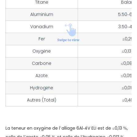
Titane
Balanc
Aluminium
5.50–6.
Vanadium
3.50–4.
Fer
≤0,25 
Oxygène
≤0,130 
Carbone
≤0,080
Azote
≤0,050
Hydrogène
≤0,013 
Autres (Total)
≤0,40 
La teneur en oxygène de l’alliage 6Al-4V ELI est de ≤0,13 %,