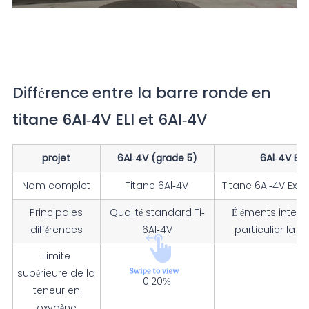
Différence entre la barre ronde en
titane 6Al-4V ELI et 6Al-4V
projet
6Al-4V (grade 5)
6Al-4V ELI
Nom complet
Titane 6Al-4V
Titane 6Al-4V Extra 
Principales
Qualité standard Ti-
Éléments intersti
différences
6Al-4V
particulier la 
Limite
supérieure de la
0.20%
0
teneur en
oxygène