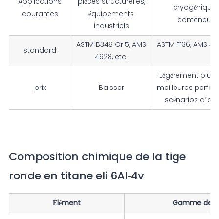
Applications
pièces structurelles,
cryogéniques
courantes
équipements
conteneurs
industriels
ASTM B348 Gr.5, AMS
ASTM F136, AMS 49
standard
4928, etc.
3,
Légèrement plus 
prix
Baisser
meilleures perfo
scénarios d’app
Composition chimique de la tige
ronde en titane eli 6Al-4v
Élément
Gamme de c