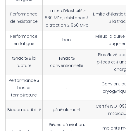
Limite d’élasticité ≥
Performance
Limite d’élasticité
880 MPa, résistance à
de résistance
à la tract
la traction ≥ 950 MPa
Performance
Mieux, la durée de
bon
en fatigue
augmentée 
Plus élevé, ada
ténacité à la
Ténacité
pièces et à une u
rupture
conventionnelle
charges
Performance à
Convient aux
basse
-
cryogéniques 
température
Certifié ISO 10993
Biocompatibilité
généralement
médicaux 
Pièces d’aviation,
Implants médi