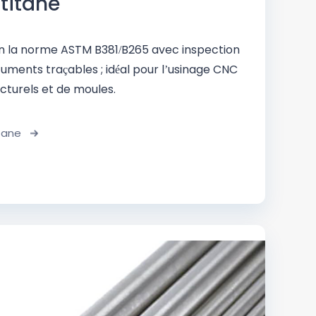
 titane
on la norme ASTM B381/B265 avec inspection
uments traçables ; idéal pour l’usinage CNC
turels et de moules.
tane