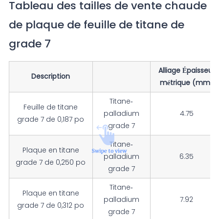
Tableau des tailles de vente chaude
de plaque de feuille de titane de
grade 7
Alliage Épaisseur
Description
métrique (mm)
Titane-
Feuille de titane
palladium
4.75
grade 7 de 0,187 po
grade 7
Titane-
Plaque en titane
palladium
6.35
grade 7 de 0,250 po
grade 7
Titane-
Plaque en titane
palladium
7.92
grade 7 de 0,312 po
grade 7