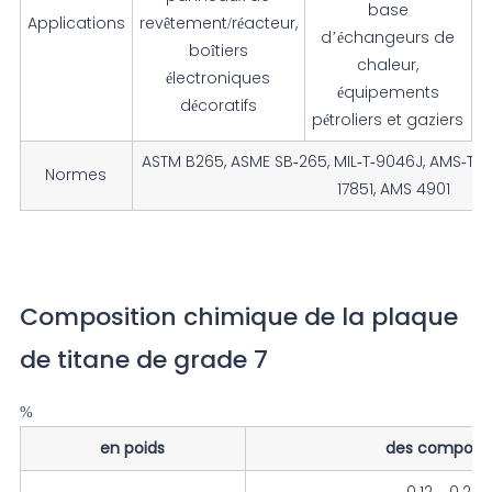
base
Applications
revêtement/réacteur,
d’échangeurs de
boîtiers
n
chaleur,
électroniques
équipements
décoratifs
pétroliers et gaziers
ASTM B265, ASME SB-265, MIL-T-9046J, AMS-T-9
Normes
17851, AMS 4901
Composition chimique de la plaque
de titane de grade 7
%
en poids
des composa
0.12 – 0.25