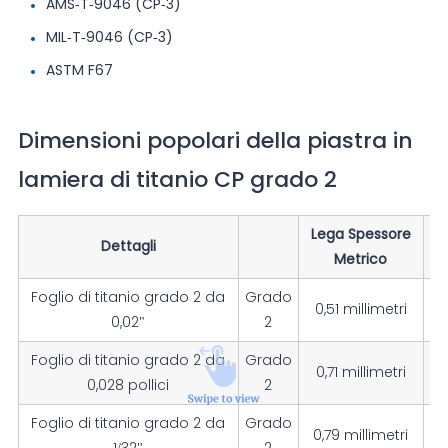
AMS-T-9046 (CP-3)
MIL-T-9046 (CP-3)
ASTM F67
Dimensioni popolari della piastra in
lamiera di titanio CP grado 2
Lega Spessore
Dettagli
Sp
Metrico
Foglio di titanio grado 2 da
Grado
0,51 millimetri
0,02"
2
Foglio di titanio grado 2 da
Grado
0,71 millimetri
0
0,028 pollici
2
Foglio di titanio grado 2 da
Grado
0,79 millimetri
1/32"
2