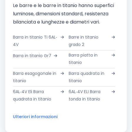
Le barre e le barre in titanio hanno superfici
luminose, dimensioni standard, resistenza
bilanciata e lunghezze e diametri vari.
Barra in titanio Ti 6AL-
Barre in titanio
4V
grado 2
Barra piatta in
Barra in titanio Gr7
titanio
Barra esagogonale in
Barra quadrata in
titanio
titanio
6AL-4V Eli Barra
6AL-4V ELI Barra
quadrata in titanio
tonda in titanio
Ulteriori informazioni