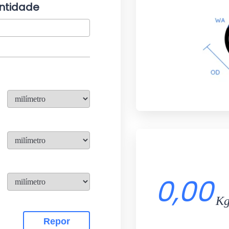
ntidade
0,00
K
Repor