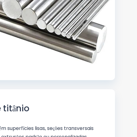
 titânio
têm superfícies lisas, seções transversais
extrusões padrão ou personalizadas.