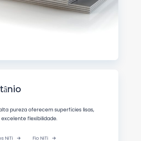
itânio
 alta pureza oferecem superfícies lisas,
excelente flexibilidade.
s NiTi
Fio NiTi