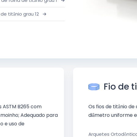
 de folha de titânio grau 1
 de titânio grau 12
Fio de t
os ASTM B265 com
Os fios de titânio de
de moinho; Adequado para
diâmetro uniforme e 
o e uso de
Arquetes Ortodôntico