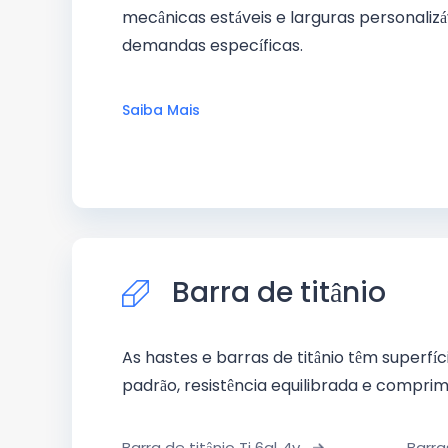
mecânicas estáveis e larguras personaliz
demandas específicas.
Saiba Mais
Barra de titânio
As hastes e barras de titânio têm superfí
padrão, resistência equilibrada e compri
Barra de titânio Ti 6al-4v
Barra