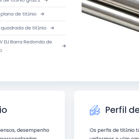
 plana de titânio
 quadrada de titânio
V ELI Barra Redonda de
io
io
Perfil de
s densos, desempenho
Os perfis de titânio 
personalizadas.
uniformes e vêm em 