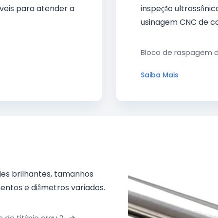
áveis para atender a
inspeção ultrassônic
usinagem CNC de co
Bloco de raspagem de
Saiba Mais
cies brilhantes, tamanhos
mentos e diâmetros variados.
s de titânio grau 2