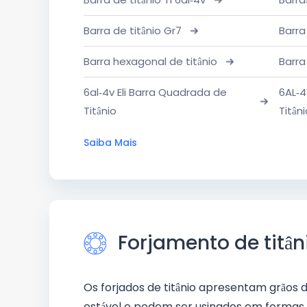
Barra de titânio Gr7
Barra
Barra hexagonal de titânio
Barra
6al-4v Eli Barra Quadrada de
6AL-4
Titânio
Titân
Saiba Mais
Forjamento de titân
Os forjados de titânio apresentam grão
estável e podem ser usinados em formas 