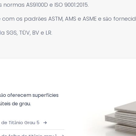
 normas AS9100D e ISO 9001:2015.
om os padrões ASTM, AMS e ASME e são fornecidos
a SGS, TÜV, BV e LR.
são oferecem superfícies
teis de grau.
 de Titânio Grau 5