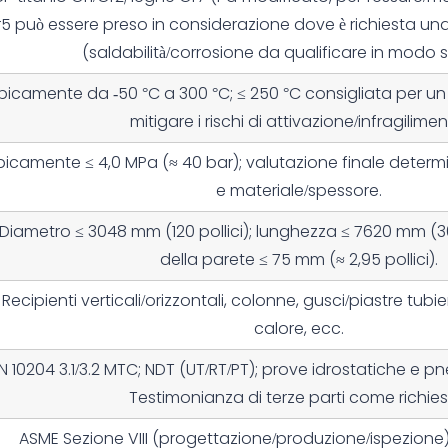
r5
può essere preso in considerazione dove è richiesta un
(saldabilità/corrosione da qualificare in modo s
ipicamente
da -50 °C a 300 °C
;
≤ 250 °C
consigliata per un
mitigare i rischi di attivazione/infragilimen
ipicamente
≤ 4,0 MPa
(≈
40 bar
); valutazione finale determ
e materiale/spessore.
Diametro
≤ 3048 mm
(120 pollici); lunghezza
≤ 7620 mm
(3
della parete ≤ 75 mm
(≈ 2,95 pollici).
Recipienti verticali/orizzontali, colonne, gusci/piastre tubi
calore, ecc.
N 10204 3.1/3.2
MTC; NDT (
UT/RT/PT);
prove idrostatiche e pn
Testimonianza di terze parti come richies
ASME Sezione VIII
(progettazione/produzione/ispezione