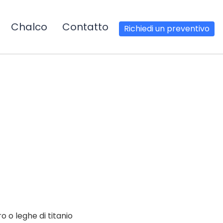
Chalco
Contatto
Richiedi un preventivo
o o leghe di titanio