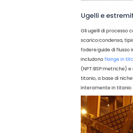
Ugelli e estremi
Gli ugelli di processo 
scarico/condensa, tip
fodere/guide di flusso
includono
flange in ti
(NPT/BSP/metriche) e sa
titanio, a base di nich
interamente in titanio 