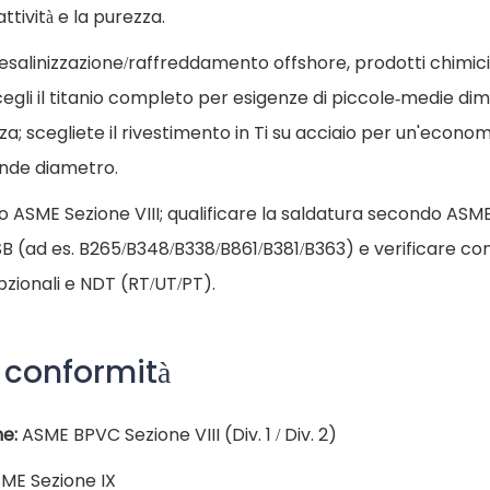
ttività e la purezza.
, desalinizzazione/raffreddamento offshore, prodotti chimici f
Scegli il titanio completo per esigenze di piccole-medie d
za; scegliete il rivestimento in Ti su acciaio per un'econo
ande diametro.
ASME Sezione VIII; qualificare la saldatura secondo ASME S
 (ad es. B265/B348/B338/B861/B381/B363) e verificare con
opzionali e NDT (RT/UT/PT).
 conformità
e:
ASME BPVC Sezione VIII (Div. 1 / Div. 2)
ME Sezione IX