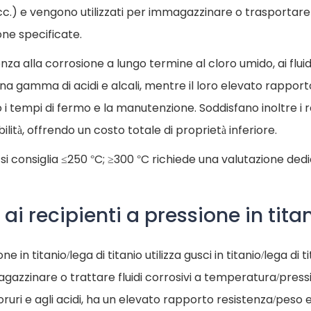
 ecc.) e vengono utilizzati per immagazzinare o trasportare 
ne specificate.
za alla corrosione a lungo termine al cloro umido, ai fluid
una gamma di acidi e alcali, mentre il loro elevato rapport
i tempi di fermo e la manutenzione. Soddisfano inoltre i re
ilità, offrendo un costo totale di proprietà inferiore.
o si consiglia ≤250 °C; ≥300 °C richiede una valutazione ded
ai recipienti a pressione in tita
 in titanio/lega di titanio utilizza gusci in titanio/lega di ti
azzinare o trattare fluidi corrosivi a temperatura/pressi
oruri e agli acidi, ha un elevato rapporto resistenza/peso e b