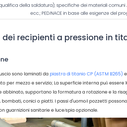
qualifica della saldatura); specifiche dei materiali comuni
ecc.;
PED/NACE
in base alle esigenze del pro
ei recipienti a pressione in tit
one
i guscio sono laminati da
piastra di titanio CP (ASTM B265)
e
o per mezzo e servizio; La superficie interna può essere lu
e abbinato, supportano la formatura a rotazione e la ris
ici, bombati, conici o piatti. I passi d'uomo/i pozzetti poss
on guarnizioni sanitarie e luce/spia opzionale.