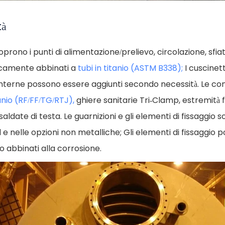
tà
coprono i punti di alimentazione/prelievo, circolazione, sfia
icamente abbinati a
tubi in titanio (ASTM B338);
I cuscinetti
 interne possono essere aggiunti secondo necessità. Le con
tanio (RF/FF/TG/RTJ),
ghiere sanitarie Tri-Clamp, estremità f
ldate di testa. Le guarnizioni e gli elementi di fissaggio so
el e nelle opzioni non metalliche; Gli elementi di fissaggio
o abbinati alla corrosione.