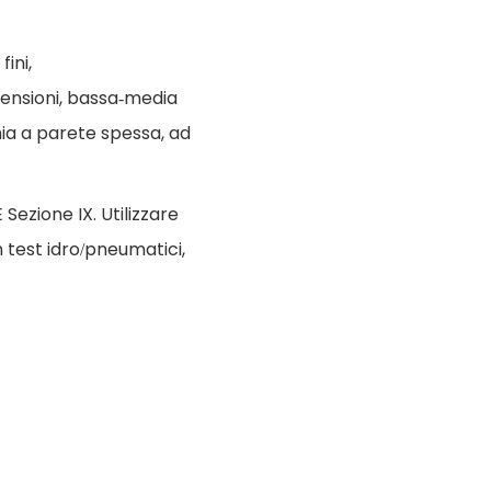
ini,
imensioni, bassa-media
mia a parete spessa, ad
ezione IX. Utilizzare
 test idro/pneumatici,