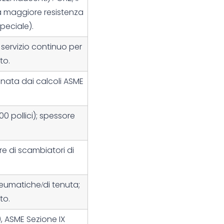
a maggiore resistenza
peciale).
 servizio continuo per
to.
inata dai calcoli ASME
00 pollici); spessore
ere di scambiatori di
eumatiche/di tenuta;
to.
),
ASME Sezione IX