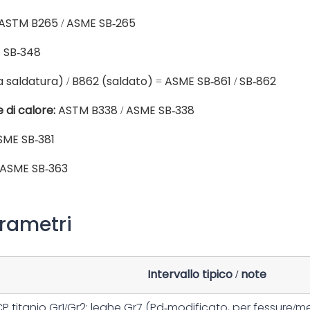
ASTM B265 / ASME SB-265
 SB-348
saldatura) / B862 (saldato) = ASME SB-861 / SB-862
 di calore:
ASTM B338 / ASME SB-338
SME SB-381
 ASME SB-363
rametri
Intervallo tipico / note
P titanio
Gr1/Gr2
; leghe
Gr7
(Pd-modificato, per fessure/mez