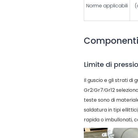
Norme applicabili
(
Componenti d
Limite di pressi
Il guscio e gli strati d
Gr2/Gr7/Gr12 selezionat
teste sono di material
saldatura in tipi ellitt
rapida o imbullonati, c