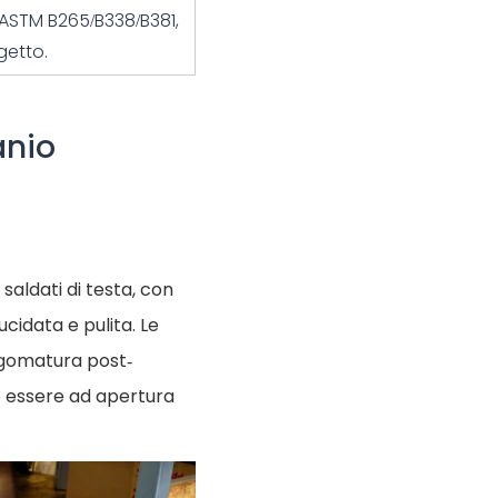
ASTM B265/B338/B381
,
getto.
anio
 saldati di testa, con
cidata e pulita. Le
agomatura post-
ono essere ad apertura