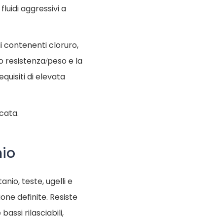
fluidi aggressivi a
i contenenti cloruro,
o resistenza/peso e la
quisiti di elevata
icata.
nio
tanio, teste, ugelli e
one definite. Resiste
assi rilasciabili,